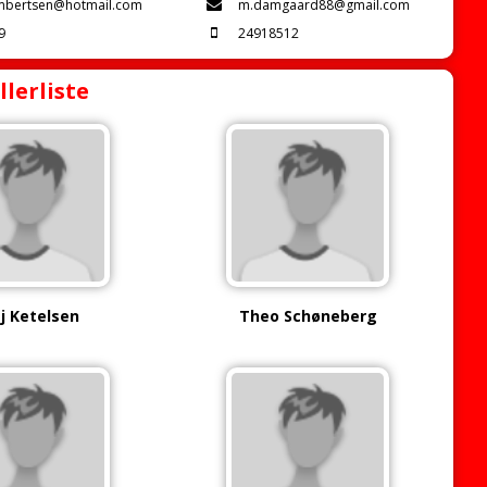
ambertsen@hotmail.com
m.damgaard88@gmail.com
9
24918512
llerliste
ej Ketelsen
Theo Schøneberg