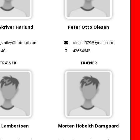
Skriver Harlund
Peter Otto Olesen
_smiley@hotmail.com
olesen979@gmail.com
140
42664642
TRÆNER
TRÆNER
r Lambertsen
Morten Hobolth Damgaard