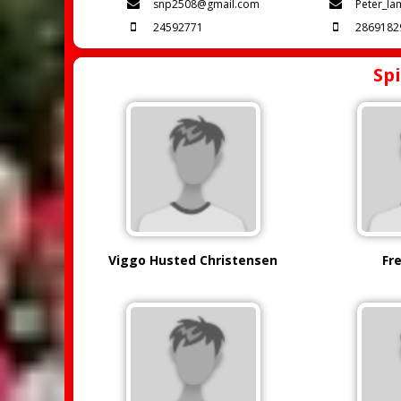
snp2508@gmail.com
Peter_l
24592771
2869182
Spi
Viggo Husted Christensen
Fr