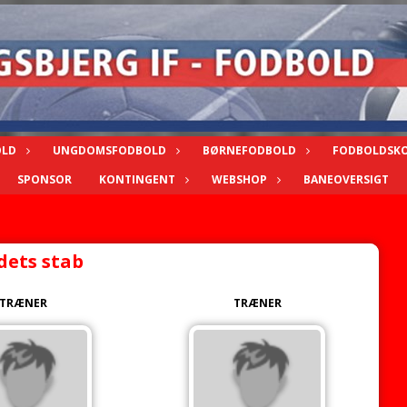
OLD
UNGDOMSFODBOLD
BØRNEFODBOLD
FODBOLDSK
SPONSOR
KONTINGENT
WEBSHOP
BANEOVERSIGT
dets stab
TRÆNER
TRÆNER