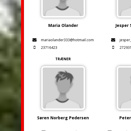
Maria Olander
Jesper 
mariaolander333@hotmail.com
jesper
23716423
27293
TRÆNER
Søren Norberg Pedersen
Pete