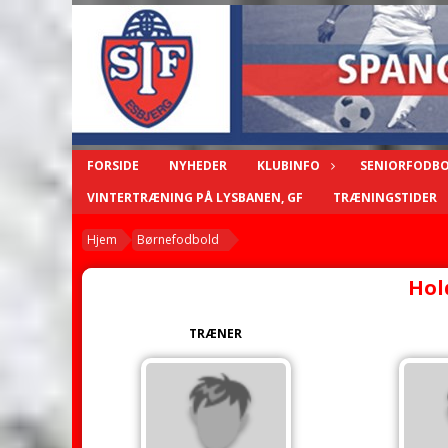
FORSIDE
NYHEDER
KLUBINFO
SENIORFODB
VINTERTRÆNING PÅ LYSBANEN, GF
TRÆNINGSTIDER
Hjem
Børnefodbold
Hol
TRÆNER