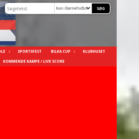
Kun i Børnefodbold
OLE
SPORTSFEST
BILKA CUP
KLUBHUSET
KOMMENDE KAMPE / LIVE SCORE