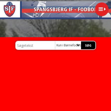
Kun i Børnefodbold