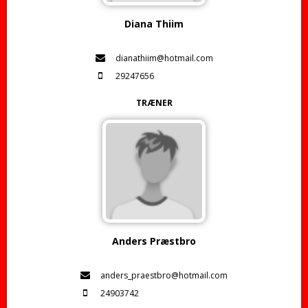
Diana Thiim
dianathiim@hotmail.com
29247656
TRÆNER
Anders Præstbro
anders_praestbro@hotmail.com
24903742