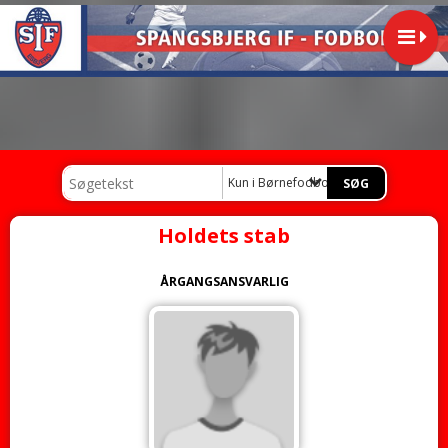
Kun i Børnefodbold
Holdets stab
ÅRGANGSANSVARLIG